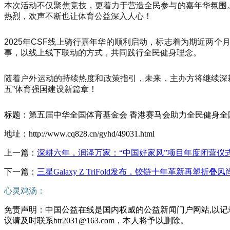
本次活动不仅聚焦竞技，更着力于营造全民参与的嘉年华氛围
热烈，欢声不断也让体育公益深入人心！
2025年CSF线上骑行嘉年华的顺利启动，标志着为期近两个
事，以线上线下联动的方式，共同践行全民健身理念。
随着户外运动的持续热度和政策指引，未来，主办方将继续深
五”体育强国建设新篇章！
标题：第五届中华全国体育基金会 香港赛马会助力全民健身
地址：http://www.cq828.cn/gyhd/49031.html
上一篇：
深耕六年，润泽万家：“中国好家风”项目年度闭营仪
下一篇：
三星Galaxy Z TriFold发布，铰链十年革新再塑折叠风
心灵鸡汤：
免责声明：中国公益在线是国内权威的公益新闻门户网站,以记
议请及时联系btr2031@163.com，本人将予以删除。