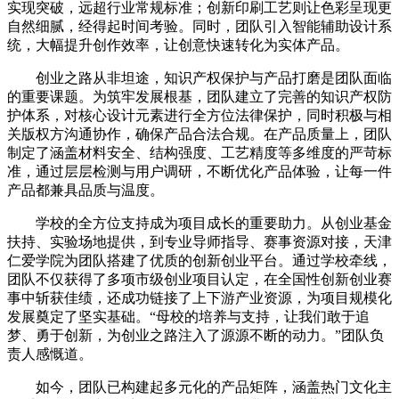
实现突破，远超行业常规标准；创新印刷工艺则让色彩呈现更
自然细腻，经得起时间考验。同时，团队引入智能辅助设计系
统，大幅提升创作效率，让创意快速转化为实体产品。
创业之路从非坦途，知识产权保护与产品打磨是团队面临
的重要课题。为筑牢发展根基，团队建立了完善的知识产权防
护体系，对核心设计元素进行全方位法律保护，同时积极与相
关版权方沟通协作，确保产品合法合规。在产品质量上，团队
制定了涵盖材料安全、结构强度、工艺精度等多维度的严苛标
准，通过层层检测与用户调研，不断优化产品体验，让每一件
产品都兼具品质与温度。
学校的全方位支持成为项目成长的重要助力。从创业基金
扶持、实验场地提供，到专业导师指导、赛事资源对接，天津
仁爱学院为团队搭建了优质的创新创业平台。通过学校牵线，
团队不仅获得了多项市级创业项目认定，在全国性创新创业赛
事中斩获佳绩，还成功链接了上下游产业资源，为项目规模化
发展奠定了坚实基础。“母校的培养与支持，让我们敢于追
梦、勇于创新，为创业之路注入了源源不断的动力。”团队负
责人感慨道。
如今，团队已构建起多元化的产品矩阵，涵盖热门文化主