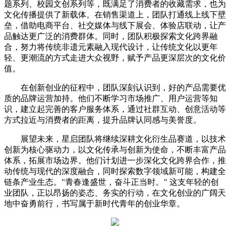
题系列、校园文创系列等，既满足了消费者的收藏需求，也为
文化传播提供了新载体。在销售渠道上，团队打通线上线下壁
垒，借助电商平台、社交媒体与线下展会、体验店联动，让产
品触达更广泛的消费群体。同时，团队积极探索文化跨界融
合，努力将传统非遗元素融入现代设计，让传统文化以更年
轻、更潮流的方式走进大众视野，赋予产品更深层次的文化价
值。
在创新创业的征程中，团队深刻认识到，好的产品需要优
质的品牌运营加持。他们不断学习市场推广、用户运营等知
识，建立起完善的客户服务体系，通过社群互动、创意活动等
方式拉近与消费者的距离，提升品牌认同感与美誉度。
展望未来，星启团队将继续深耕文化衍生品赛道，以技术
创新为核心驱动力，以文化传承与创新为使命，不断丰富产品
体系，拓展市场边界。他们计划进一步深化文化跨界合作，推
动传统与现代的深度融合，同时探索数字领域新可能，构建全
链条产业生态。"青春逢盛世，奋斗正当时。" 这支年轻的创
业团队，正以昂扬的姿态、务实的行动，在文化创业的广阔天
地中奋勇前行，书写属于新时代青年的创业华章。