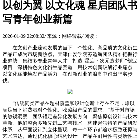
以创为翼 以文化魂 星启团队书
写青年创业新篇
2026-01-09 22:08:32
/
来源：网络转载
/
阅读：
在文创产业蓬勃发展的当下，个性化、高品质的文化衍生
产品正成为市场新热点。天津仁爱学院苏适航团队精准把握行
业趋势，集结多专业青年人才，打造“星启・次元造梦师”创业
项目，深耕特色文化衍生品赛道，用技术创新破解行业痛点，
以文化赋能焕发产品活力，在创新创业的浪潮中踏出坚实步
伐。
“传统同类产品在题材覆盖和设计创新上存在不足，难以
满足当下消费者对个性化、收藏级产品的需求。”基于对市场
的敏锐洞察，团队锚定差异化发展方向，聚焦原创设计与技术
革新。他们整合多项先进工艺与技术，构建起独特的产品研发
体系，从平面设计到立体呈现，每一个环节都追求极致还原与
艺术表达。通过优化核心结构设计，产品在耐用性与灵活性上