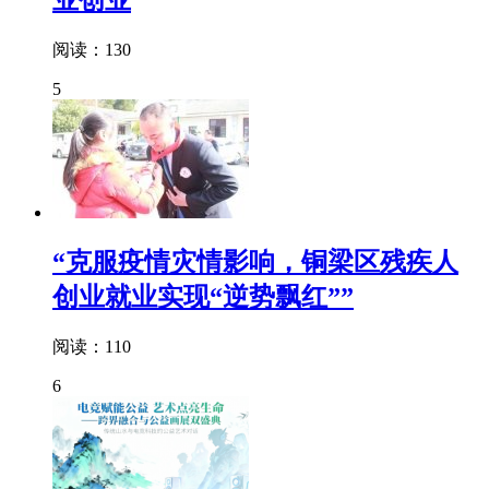
阅读：130
5
“克服疫情灾情影响，铜梁区残疾人
创业就业实现“逆势飘红””
阅读：110
6