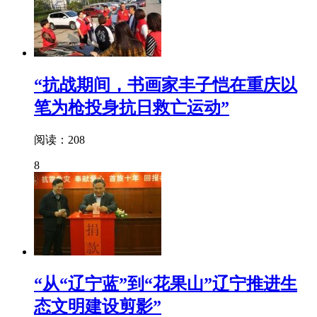
“抗战期间，书画家丰子恺在重庆以
笔为枪投身抗日救亡运动”
阅读：208
8
“从“辽宁蓝”到“花果山”辽宁推进生
态文明建设剪影”