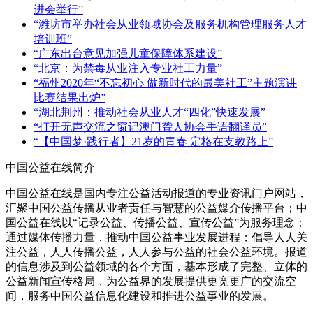
进会举行”
“潍坊市举办社会从业领域协会及服务机构管理服务人才
培训班”
“广东出台意见加强儿童保障体系建设”
“北京：为禁毒从业注入专业社工力量”
“福州2020年“不忘初心 做新时代的最美社工”主题演讲
比赛结果出炉”
“湖北荆州：推动社会从业人才“四化”快速发展”
“打开无声交流之窗记澳门聋人协会手语翻译员”
“【中国梦·践行者】21岁的青春 定格在支教路上”
中国公益在线简介
中国公益在线是国内专注公益活动报道的专业资讯门户网站，
汇聚中国公益传播从业者责任与智慧的公益媒介传播平台；中
国公益在线以“记录公益、传播公益、宣传公益”为服务理念；
通过媒体传播力量，推动中国公益事业发展进程；倡导人人关
注公益，人人传播公益，人人参与公益的社会公益环境。报道
的信息涉及到公益领域的各个方面，基本形成了完整、立体的
公益新闻宣传格局，为公益界的发展提供更宽更广的交流空
间，服务中国公益信息化建设和推进公益事业的发展。