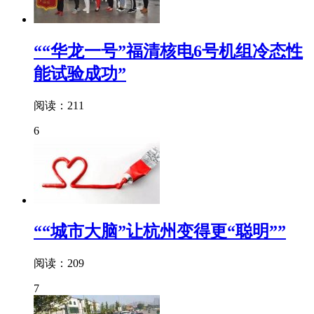
““华龙一号”福清核电6号机组冷态性
能试验成功”
阅读：211
6
““城市大脑”让杭州变得更“聪明””
阅读：209
7