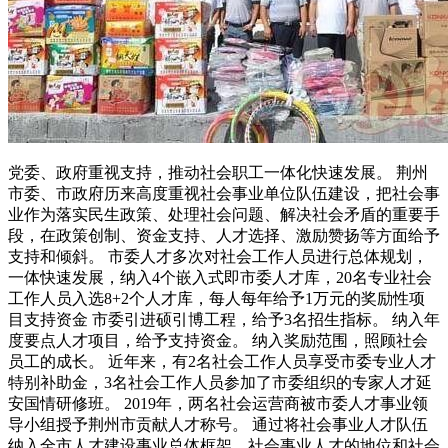
党委、政府重视支持，推动社会职工一体化快速发展。 荆州
市委、市政府历来高度重视社会事业单位队伍建设，把社会事
业作为落实民生政策、处理社会问题、解决社会矛盾的重要手
段，在政策创制、资金支持、人才选择、激励赞扬等方面给予
支持和倾斜。 市委人才多次对社会工作人员进行总体规划，
一体快速发展，纳入4个嵌入式即市委人才库，20名专业社会
工作人员入选8+2个人才库，每人每年给予1万元的奖励性项
目支持资金 市委引进硕引博工程，给予3名招生指标。 纳入年
度要点人才项目，给予支持资金。 纳入奖励范围，照顾社会
员工的成长。 近年来，有2名社会工作人员享受市委专业人才
特别补助金，3名社会工作人员参加了市委组织的专家人才延
安国情研修班。 2019年，两名社会运营商被市委人才事业领
导小组授予荆州市贡献人才称号。 通过将社会事业人才队伍
纳入全市人才建设事业总体框架，社会事业人才的地位和社会