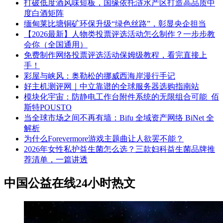
打破低度酒风味短板，国缘依托涟水产区打造高品质中
度白酒矩阵
缅甸莱比塘铜矿环保升级“绿色丝路”，彰显央企担当
【2026最新】人物类投票评选活动怎么制作？一步步教
会你（全国通用）
免费制作网络投票评选活动保姆级教程，看完直接上
手！
彩屋与峡风：奥勒松的挪威西海岸漫行手记
好主机测评网｜中立靠谱的全球服务器选购指南站
模块化宇宙：防静电工作台附件系统的无限组合可能_佰
斯特POUSTO
当全球市场之间不再有墙：Bifu 全域资产网络 BiNet 全
解析
为什么Forevermore游戏主题曲让人欲罢不能？
2026年女性私护益生菌怎么选？三款妇科益生菌品牌推
荐清单，一篇讲透
中国公益在线24小时热文