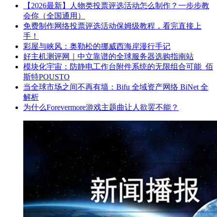
【2026最新】人物类投票评选活动怎么制作？一步步教
会你（全国通用）
免费制作网络投票评选活动保姆级教程，看完直接上
手！
彩屋与峡风：奥勒松的挪威西海岸漫行手记
好主机测评网｜中立靠谱的全球服务器选购指南站
模块化宇宙：防静电工作台附件系统的无限组合可能_佰
斯特POUSTO
当全球市场之间不再有墙：Bifu 全域资产网络 BiNet 全
解析
为什么Forevermore游戏主题曲让人欲罢不能？