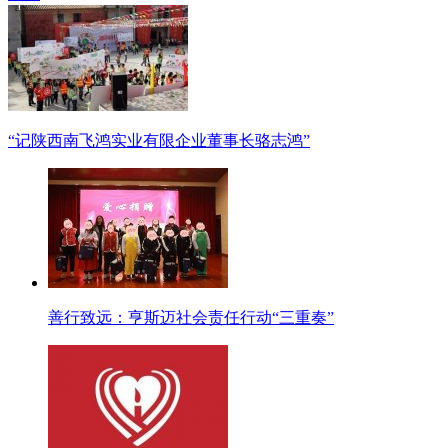
“记陕西南飞鸿实业有限企业董事长骆志鸿”
善行致远：亨斯迈社会责任行动“三重奏”