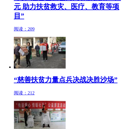
元 助力扶贫救灾、医疗、教育等项
目”
阅读：209
“慈善扶贫力量点兵决战决胜沙场”
阅读：212