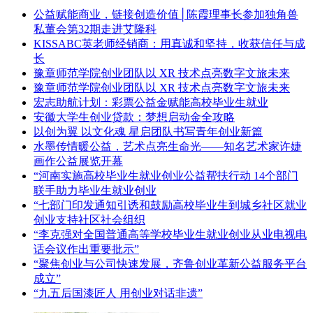
公益赋能商业，链接创造价值│陈霞理事长参加独角兽
私董会第32期走进艾隆科
KISSABC英老师经销商：用真诚和坚持，收获信任与成
长
豫章师范学院创业团队以 XR 技术点亮数字文旅未来
豫章师范学院创业团队以 XR 技术点亮数字文旅未来
宏志助航计划：彩票公益金赋能高校毕业生就业
安徽大学生创业贷款：梦想启动金全攻略
以创为翼 以文化魂 星启团队书写青年创业新篇
水墨传情暖公益，艺术点亮生命光——知名艺术家许婕
画作公益展览开幕
“河南实施高校毕业生就业创业公益帮扶行动 14个部门
联手助力毕业生就业创业
“七部门印发通知引诱和鼓励高校毕业生到城乡社区就业
创业支持社区社会组织
“李克强对全国普通高等学校毕业生就业创业从业电视电
话会议作出重要批示”
“聚焦创业与公司快速发展，齐鲁创业革新公益服务平台
成立”
“九五后国漆匠人 用创业对话非遗”