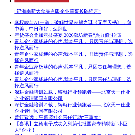
“记海南新大食品有限企业董事长陈廷艺”
李权峻与A1一道：破解世界未解之谜《无字天书》，向
中美，中日和好，达到世
年货盛会叠加竞技盛宴 2026廊坊新春“热力值”拉满
青年企业家杨赫的心声:我本平凡， 只因责任与理想，选
择逆风而行
青年企业家杨赫的心声:我本平凡， 只因责任与理想，选
择逆风而行
青年企业家杨赫的心声:我本平凡，只因责任与理想，选
择逆风而行
青年企业家杨赫的心声:我本平凡，只因责任与理想，选
择逆风而行
深耕金融培训21载，铸就行业领跑者——北京天一仕业
企业管理顾问有限公司
深耕金融培训21载，铸就行业领跑者——北京天一仕业
企业管理顾问有限公司
善行致远：亨斯迈社会责任行动“三重奏”
【喜讯】立德电子成功入列第七批国家专精特新“小巨
人”企业！