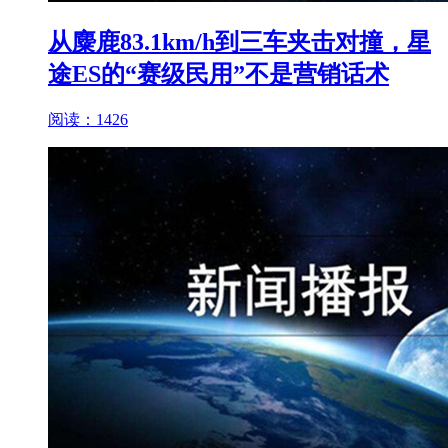
从麋鹿83.1km/h到三车夹击对撞，星
途ES的“赛级民用”不是营销话术
阅读：1426