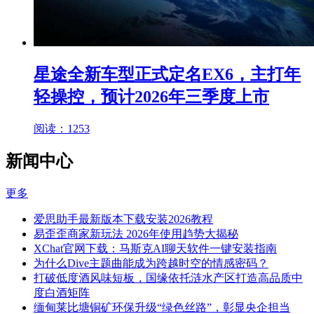
星途全新车型正式定名EX6，主打年
轻操控，预计2026年三季度上市
阅读：1253
新闻中心
更多
爱思助手最新版本下载安装2026教程
易歪歪商家新玩法 2026年使用趋势大揭秘
XChat官网下载：马斯克AI聊天软件一键安装指南
为什么Dive主题曲能成为跨越时空的情感密码？
打破低度酒风味短板，国缘依托涟水产区打造高品质中
度白酒矩阵
缅甸莱比塘铜矿环保升级“绿色丝路”，彰显央企担当