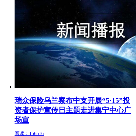
瑞众保险乌兰察布中支开展“5·15”投
资者保护宣传日主题走进集宁中心广
场宣
阅读：156516