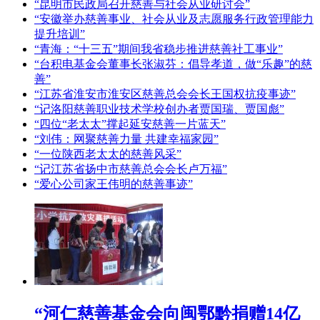
“昆明市民政局召开慈善与社会从业研讨会”
“安徽举办慈善事业、社会从业及志愿服务行政管理能力
提升培训”
“青海：“十三五”期间我省稳步推进慈善社工事业”
“台积电基金会董事长张淑芬：倡导孝道，做“乐趣”的慈
善”
“江苏省淮安市淮安区慈善总会会长王国权抗疫事迹”
“记洛阳慈善职业技术学校创办者贾国瑞、贾国彪”
“四位“老太太”撑起延安慈善一片蓝天”
“刘伟：网聚慈善力量 共建幸福家园”
“一位陕西老太太的慈善风采”
“记江苏省扬中市慈善总会会长卢万福”
“爱心公司家王伟明的慈善事迹”
“河仁慈善基金会向闽鄂黔捐赠14亿